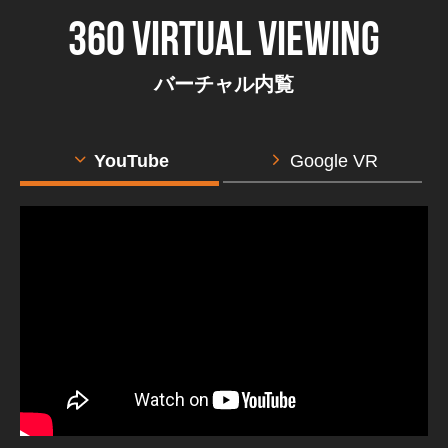
360 virtual Viewing
バーチャル内覧
YouTube
Google VR