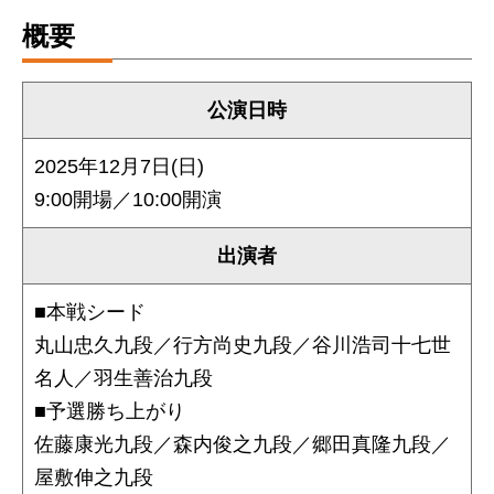
概要
公演日時
2025年12⽉7⽇(日)
9:00開場／10:00開演
出演者
■本戦シード
丸山忠久九段／行方尚史九段／谷川浩司十七世
名人／羽生善治九段
■予選勝ち上がり
佐藤康光九段／森内俊之九段／郷田真隆九段／
屋敷伸之九段