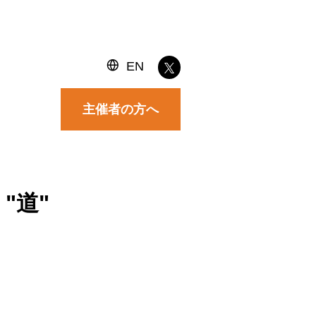
EN
主催者の方へ
 "道"