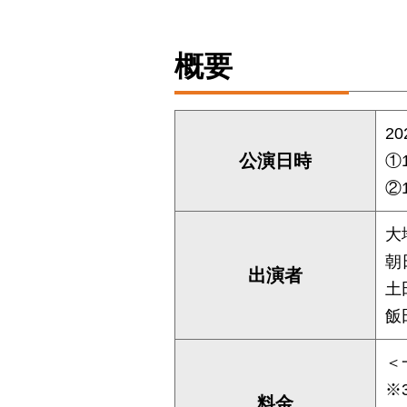
概要
2
公演日時
①
②
大
朝
出演者
土
飯
＜
※
料金