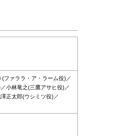
さ(ファララ・ア・ラーム役)／
)／小林竜之(三鷹アサヒ役)／
澤正太郎(ウシミツ役)／