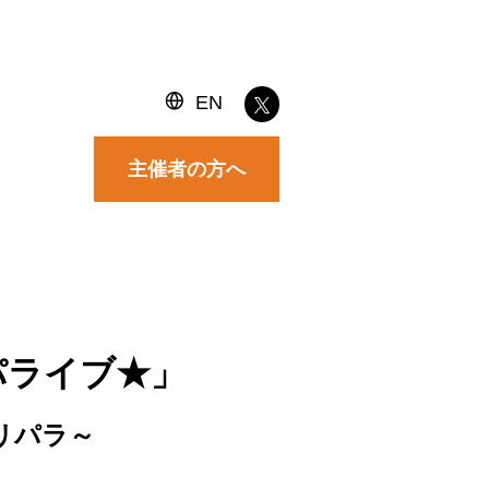
EN
主催者の方へ
パライブ★」
リパラ～