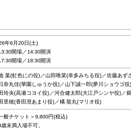
026年6⽉20⽇(土)
13:30開場／14:30開演
17:30開場／18:30開演
地 葉(虹色にの役)／山田唯菜(幸多みちる役)／佐藤あず
日奈丸佳(華園しゅうか役)／山下誠一郎(夢川ショウゴ役
田玲央(高瀬コヨイ役)／河合健太郎(大江戸シンヤ役)／鵜
田里穂(香田澄あまり役)／橘 龍丸(マリオ役)
一般チケット＞9,800円(税込)
3歳未満入場不可。