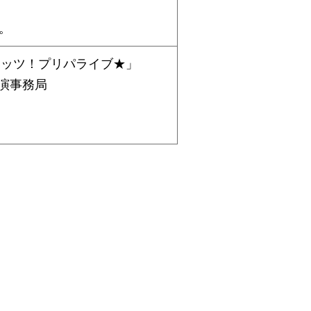
。
レッツ！プリパライブ★」
演事務局