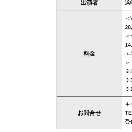
出演者
浜
＜
28
＜
14
料金
＜
＞ 
※
※
※
キ
お問合せ
TE
受